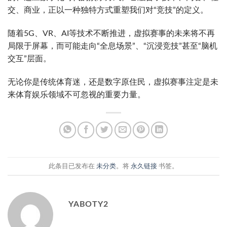
交、商业，正以一种独特方式重塑我们对“竞技”的定义。
随着5G、VR、AI等技术不断推进，虚拟赛事的未来将不再
局限于屏幕，而可能走向“全息场景”、“沉浸竞技”甚至“脑机
交互”层面。
无论你是传统体育迷，还是数字原住民，虚拟赛事注定是未
来体育娱乐领域不可忽视的重要力量。
此条目已发布在
未分类
。将
永久链接
书签。
YABOTY2