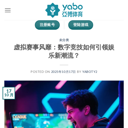
跳
到
内
容
注册账号
登陆游戏
未分类
虚拟赛事风靡：数字竞技如何引领娱
乐新潮流？
POSTED ON
2025年10月17日
BY
YABOTY2
17
10 月