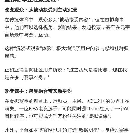
改变观众：从被动接受到主动沉浸
在传统体育中，观众多为“被动接受内容”，但在虚拟赛事
中，他们可以选择视角、影响结果、发起投票，甚至在元宇
宙场景中与选手互动。
这种“沉浸式观看”体验，极大增强了用户的参与感和社群归
属感。
正如亚博官网社区用户所说：“过去我只是看比赛，现在我
是在参与赛事本身。”
改变选手：跨界融合带来新身份
在虚拟赛事的舞台上，运动员、主播、KOL之间的边界正在
消失。一位FIFA电竞选手，可能同时是TikTok红人；一个AI
围棋程序，也可能成为千万粉丝关注的“虚拟偶像”。
此外，平台如亚博官网也开始打造“数据明星”，即通过赛事