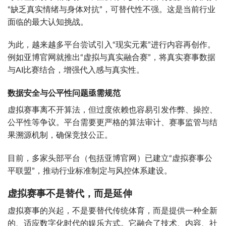
“缺乏真实情绪与身体对抗”，可替代性不强。这是当前行业
面临的最大认知挑战。
为此，越来越多平台尝试引入“现实元素”进行内容再创作。
例如亚博官网就推出“虚拟与真实融合赛”，将真实赛事数据
与AI比赛结合，增强代入感与真实性。
数据安全与公平性问题亟需规范
虚拟赛事离不开算法，但过度依赖也容易引发作弊、操控、
公平性等争议。平台需要更严格的算法审计、赛事监管与结
果溯源机制，确保竞技公正。
目前，多家头部平台（包括亚博官网）已建立“虚拟赛事公
平联盟”，推动行业标准制定与风控体系建设。
虚拟赛事不是替代，而是延伸
虚拟赛事的兴起，不是要替代传统体育，而是提供一种全新
的、适应数字化时代的娱乐方式。它融合了技术、内容、社