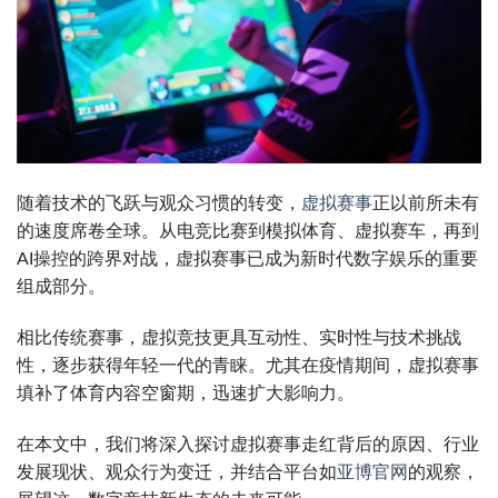
随着技术的飞跃与观众习惯的转变，
虚拟赛事
正以前所未有
的速度席卷全球。从电竞比赛到模拟体育、虚拟赛车，再到
AI操控的跨界对战，虚拟赛事已成为新时代数字娱乐的重要
组成部分。
相比传统赛事，虚拟竞技更具互动性、实时性与技术挑战
性，逐步获得年轻一代的青睐。尤其在疫情期间，虚拟赛事
填补了体育内容空窗期，迅速扩大影响力。
在本文中，我们将深入探讨虚拟赛事走红背后的原因、行业
发展现状、观众行为变迁，并结合平台如
亚博官网
的观察，