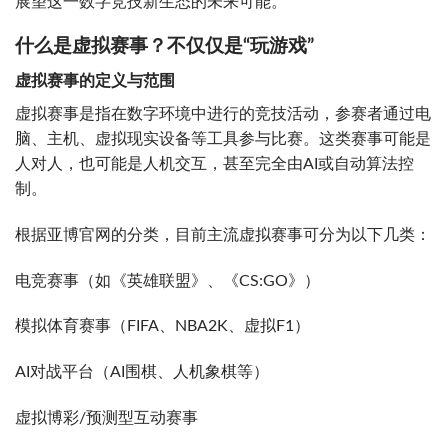
展望这一数字竞技新生态的未来可能。
什么是虚拟赛事？不仅仅是“玩游戏”
虚拟赛事的定义与范围
虚拟赛事是指在数字环境中进行的竞技活动，参赛者通过电
脑、主机、虚拟现实设备等工具参与比赛。这类赛事可能是
人对人，也可能是人机交互，甚至完全由AI或自动算法控
制。
根据亚博官网的分类，目前主流虚拟赛事可分为以下几类：
电竞赛事（如《英雄联盟》、《CS:GO》）
模拟体育赛事（FIFA、NBA2K、虚拟F1）
AI对战平台（AI围棋、人机象棋等）
虚拟博彩/预测型互动赛事