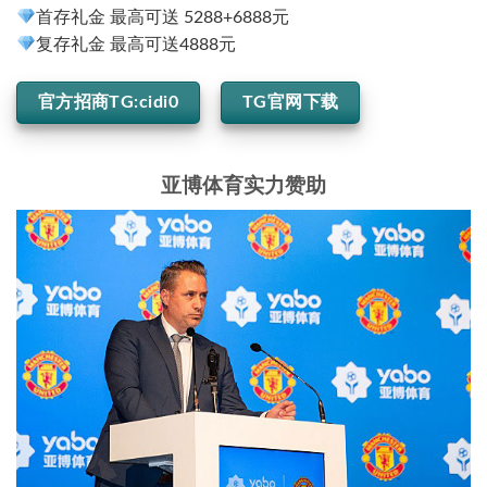
首存礼金 最高可送 5288+6888元
复存礼金 最高可送4888元
官方招商TG:cidi0
TG官网下载
亚博体育实力赞助