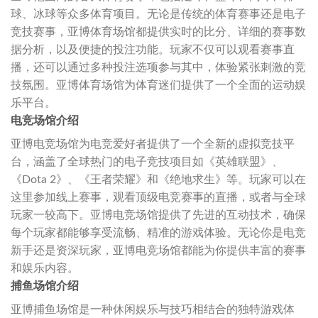
球、冰球等众多体育项目。无论是传统的体育赛事还是电子
竞技赛事，亚博体育场馆都提供实时的比分、详细的赛事数
据分析，以及便捷的投注功能。玩家不仅可以观看赛事直
播，还可以通过多种投注选项参与其中，体验紧张刺激的竞
技氛围。亚博体育场馆为体育迷们提供了一个全面的运动娱
乐平台。
电竞场馆介绍
亚博电竞场馆为电竞爱好者提供了一个全新的虚拟竞技平
台，涵盖了全球热门的电子竞技项目如《英雄联盟》、
《Dota 2》、《王者荣耀》和《绝地求生》等。玩家可以在
这里参加线上赛事，观看顶级电竞赛事的直播，或者与全球
玩家一较高下。亚博电竞场馆提供了先进的互动技术，确保
每个玩家都能够享受流畅、精准的游戏体验。无论你是电竞
新手还是资深玩家，亚博电竞场馆都能为你提供丰富的赛事
和娱乐内容。
捕鱼场馆介绍
亚博捕鱼场馆是一种休闲娱乐与技巧相结合的独特游戏体