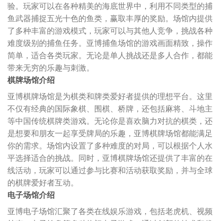
验。玩家可以在各种精美的海底世界中，利用不同类型的捕
鱼武器捕捉五光十色的鱼类，赢取丰厚的奖励。场馆内提供
了多种丰富的游戏模式，玩家可以与其他人竞争，挑战各种
难度级别的捕鱼任务。亚博捕鱼场馆的游戏画面精致，操作
简单，适合各类玩家。无论是单人挑战还是多人合作，都能
带来无穷的乐趣与刺激。
棋牌场馆介绍
亚博棋牌场馆是为棋类和牌类爱好者提供的理想平台。这里
不仅有经典的国际象棋、围棋、桥牌，还包括麻将、斗地主
等中国传统棋牌类游戏。无论你是喜欢脑力对抗的棋类，还
是想要和朋友一起享受牌局的乐趣，亚博棋牌场馆都能满足
你的需求。场馆内设置了多种难度的对局，可以根据个人水
平选择适合的挑战。同时，亚博棋牌场馆还提供了丰富的在
线活动，玩家可以通过参与比赛和活动获取奖励，并与全球
的棋牌爱好者互动。
电子场馆介绍
亚博电子场馆汇聚了各类在线娱乐游戏，包括老虎机、视频