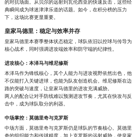
的对抗场面。从贝尔的远射到瓦伦西亚的快速反击，这些经
典瞬间成为球迷津津乐道的话题。如今，在积分榜的压力
下，这场比赛更显重要。
皇家马德里：稳定与效率并存
皇家马德里本赛季整体状态稳定，球队依旧以控球与传导为
核心战术，同时强调进攻端效率和防守端的纪律性。
进攻核心：本泽马与维尼修斯
本泽马作为锋线核心，其个人能力与进攻视野依然出色，他
不仅能打入关键进球，也能为队友创造机会。维尼修斯在边
路的突破与速度，让皇家马德里的进攻充满威胁。
两人的配合让对手防线难以预测进攻节奏，尤其在快攻与反
击中，成为球队取分的利器。
中场掌控：莫德里奇与克罗斯
中场方面，莫德里奇与克罗斯仍是球队的节奏核心。莫德里
奇的组织能力和传球精度，加上克罗斯的远射威胁，使皇家