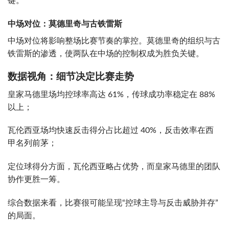
键。
中场对位：莫德里奇与古铁雷斯
中场对位将影响整场比赛节奏的掌控。莫德里奇的组织与古
铁雷斯的渗透，使两队在中场的控制权成为胜负关键。
数据视角：细节决定比赛走势
皇家马德里场均控球率高达 61%，传球成功率稳定在 88%
以上；
瓦伦西亚场均快速反击得分占比超过 40%，反击效率在西
甲名列前茅；
定位球得分方面，瓦伦西亚略占优势，而皇家马德里的团队
协作更胜一筹。
综合数据来看，比赛很可能呈现“控球主导与反击威胁并存”
的局面。