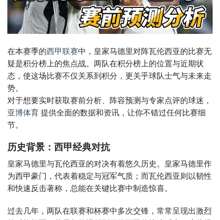
在本赛季的
西甲联赛
中，皇家马德里对阵瓦伦西亚的比赛无
疑是积分榜上的焦点战。两队在积分榜上的位置与近期状
态，使这场比赛不仅关系到积分，更关乎球队士气与未来走
势。
对于想要实时获取赛前分析、阵容预测与专家点评的球迷，
亚博体育
提供全面的数据和资讯，让你不错过任何比赛细
节。
历史背景：西甲经典对抗
皇家马德里与瓦伦西亚的对决有着悠久历史。皇家马德里作
为西甲豪门，代表着稳定与冠军气质；而瓦伦西亚则以韧性
和快速反击著称，总能在关键比赛中制造惊喜。
过去几年，两队在联赛和杯赛中多次交锋，常常呈现出激烈