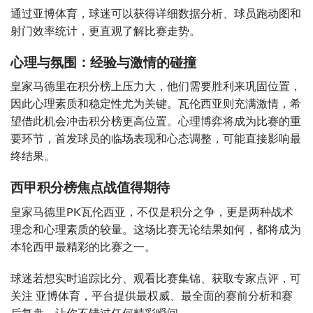
通过亚博体育，球迷可以获得详细数据分析、球员跑动图和
射门效率统计，更直观了解比赛走势。
心理与氛围：经验与激情的碰撞
皇家马德里在积分榜上压力大，他们需要胜利来巩固位置，
因此心理素质和稳定性尤为关键。瓦伦西亚则充满激情，希
望借此机会冲击积分榜更高位置。
心理博弈将成为比赛的重
要环节，首发球员的临场表现和心态调整，可能直接影响最
终结果。
西甲积分榜焦点战值得期待
皇家马德里PK瓦伦西亚，不仅是积分之争，更是两种战术
理念和心理素质的较量。
这场比赛无论结果如何，都将成为
本轮西甲最精彩的比赛之一。
球迷若想实时追踪比分、观看比赛集锦、获取专家点评，可
关注 亚博体育，平台提供最权威、最全面的赛前分析和赛