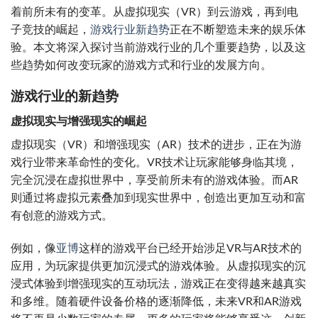
着前所未有的变革。从虚拟现实（VR）到云游戏，再到电
子竞技的崛起，
游戏行业新趋势
正在不断塑造未来的娱乐体
验。本文将深入探讨当前游戏行业的几个重要趋势，以及这
些趋势如何改变玩家的游戏方式和行业的发展方向。
游戏行业的新趋势
虚拟现实与增强现实的崛起
虚拟现实（VR）和增强现实（AR）技术的进步，正在为游
戏行业带来革命性的变化。VR技术让玩家能够身临其境，
完全沉浸在虚拟世界中，享受前所未有的游戏体验。而AR
则通过将虚拟元素叠加到现实世界中，创造出更加互动和富
有创意的游戏方式。
例如，像
亚博
这样的游戏平台已经开始涉足VR与AR技术的
应用，为玩家提供更加沉浸式的游戏体验。从虚拟现实的沉
浸式体验到增强现实的互动玩法，游戏正在变得越来越真实
和多维。随着硬件设备价格的逐渐降低，未来VR和AR游戏