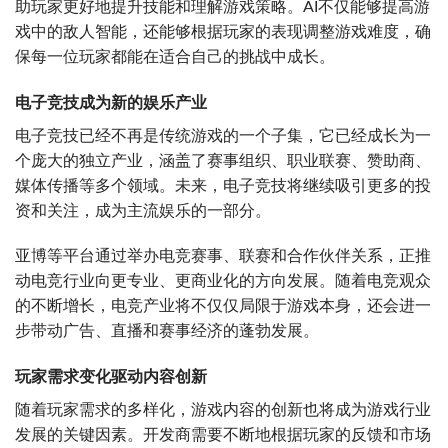
助玩家更好地提升技能和理解游戏策略。AI不仅能够提高游
戏中的敌人智能，还能够根据玩家的表现调整游戏难度，确
保每一位玩家都能在适合自己的挑战中成长。
电子竞技成为新的娱乐产业
电子竞技已经不再是传统游戏的一个子集，它已经成长为一
个庞大的独立产业，涵盖了赛事组织、职业联赛、赞助商、
媒体传播等多个领域。未来，电子竞技将继续吸引更多的投
资和关注，成为主流娱乐的一部分。
亚博等平台通过举办电竞赛事、联赛和合作伙伴关系，正推
动电竞行业向更专业、更商业化的方向发展。随着电竞观众
的不断增长，电竞产业将不仅仅局限于游戏本身，还会进一
步带动广告、直播和赛事经济的蓬勃发展。
玩家需求变化驱动内容创新
随着玩家需求的多样化，游戏内容的创新也将成为游戏行业
发展的关键因素。开发商需要不断地根据玩家的反馈和市场