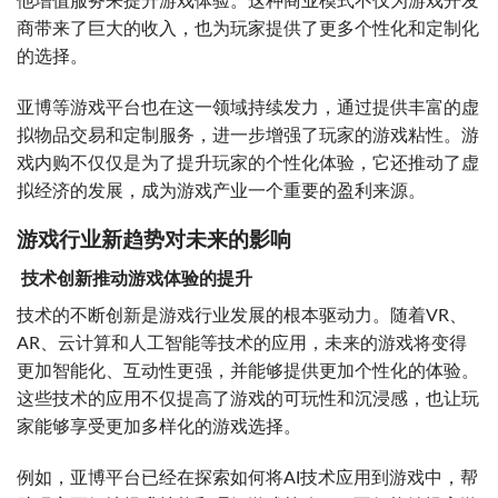
他增值服务来提升游戏体验。这种商业模式不仅为游戏开发
商带来了巨大的收入，也为玩家提供了更多个性化和定制化
的选择。
亚博等游戏平台也在这一领域持续发力，通过提供丰富的虚
拟物品交易和定制服务，进一步增强了玩家的游戏粘性。游
戏内购不仅仅是为了提升玩家的个性化体验，它还推动了虚
拟经济的发展，成为游戏产业一个重要的盈利来源。
游戏行业新趋势对未来的影响
技术创新推动游戏体验的提升
技术的不断创新是游戏行业发展的根本驱动力。随着VR、
AR、云计算和人工智能等技术的应用，未来的游戏将变得
更加智能化、互动性更强，并能够提供更加个性化的体验。
这些技术的应用不仅提高了游戏的可玩性和沉浸感，也让玩
家能够享受更加多样化的游戏选择。
例如，亚博平台已经在探索如何将AI技术应用到游戏中，帮