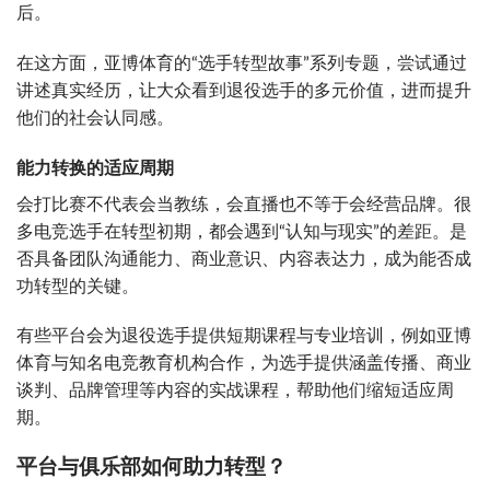
后。
在这方面，亚博体育的“选手转型故事”系列专题，尝试通过
讲述真实经历，让大众看到退役选手的多元价值，进而提升
他们的社会认同感。
能力转换的适应周期
会打比赛不代表会当教练，会直播也不等于会经营品牌。很
多电竞选手在转型初期，都会遇到“认知与现实”的差距。是
否具备团队沟通能力、商业意识、内容表达力，成为能否成
功转型的关键。
有些平台会为退役选手提供短期课程与专业培训，例如亚博
体育与知名电竞教育机构合作，为选手提供涵盖传播、商业
谈判、品牌管理等内容的实战课程，帮助他们缩短适应周
期。
平台与俱乐部如何助力转型？