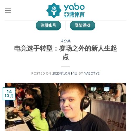
跳
到
内
容
注册账号
登陆游戏
未分类
电竞选手转型：赛场之外的新人生起
点
POSTED ON
2025年10月14日
BY
YABOTY2
14
10 月