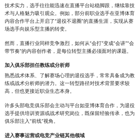
技术实力，选手往往能迅速在直播平台站稳脚跟，继续靠技
术与人格魅力吸引观众。例如，部分前职业选手在亚博体育
内容合作平台上开启了“退役不退圈”的直播生涯，实现从赛
场选手向娱乐型主播的转变。
然而，直播行业同样竞争激烈，如何从“会打”变成“会讲”“会
带节奏”的内容创作者，是每位转型主播必须面对的课题。
加入俱乐部担任教练或分析师
熟悉战术体系、了解赛场心理的退役选手，常常具备成为教
练或战术分析师的潜力。这一转型路径对技术背景要求较
高，但也更接近职业生态本身。
许多头部电竞俱乐部会主动与平台如亚博体育合作，为退役
选手提供培训资源或战术研究岗位，既保留经验传承，也为
俱乐部注入“前线”视角。
进入赛事运营或电竞产业链其他领域