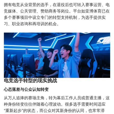
拥有电竞从业背景的选手，在退役后也可转入赛事运营、电
竞媒体、公关管理、赞助商务等岗位。平台如亚博体育已在
多个赛事项目中设立专门的转型支持机制，为选手提供实
习、职业咨询和再培训的机会。
电竞选手转型的现实挑战
心态落差与公众认知转变
从万人追捧的赛场主角，转为幕后工作人员或普通主播，这
种身份转变往往伴随着心理波动。很多选手需要时间适应
“重新起步”的状态，而公众对其新身份的认同，也常常滞