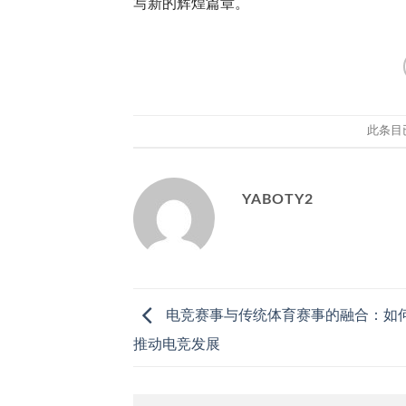
写新的辉煌篇章。
此条目
YABOTY2
电竞赛事与传统体育赛事的融合：如
推动电竞发展