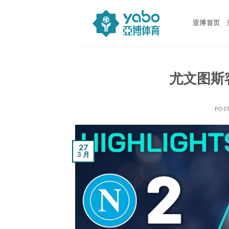
跳
到
亚博首页
内
容
尤文图斯
POS
27
3 月