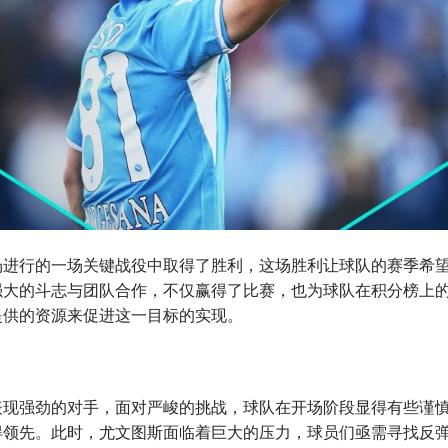
场进行的一场关键战役中取得了胜利，这场胜利让球队的赛季希
强大的斗志与团队合作，不仅赢得了比赛，也为球队在积分榜上
提供的资源来促进这一目标的实现。
表现强劲的对手，面对严峻的挑战，球队在开场阶段显得有些谨
得领先。此时，尤文图斯面临着巨大的压力，球员们亟需寻找反