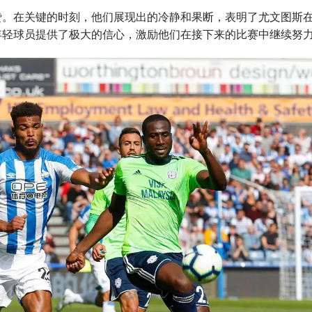
赞。在关键的时刻，他们展现出的冷静和果断，表明了尤文图斯
年轻球员提供了极大的信心，激励他们在接下来的比赛中继续努