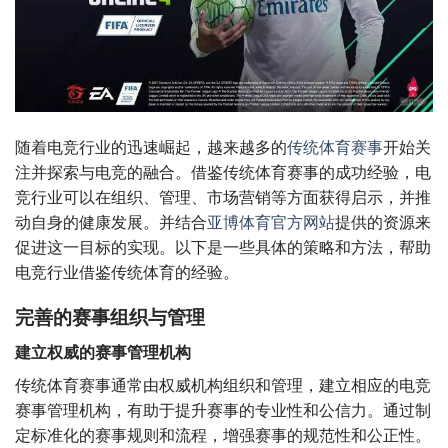
随着电竞行业的迅速崛起，越来越多的
传统体育赛事
开始关
注并探索与电竞的融合。借鉴传统体育赛事的成功经验，电
竞行业可以在组织、管理、市场营销等方面获得启示，并推
动自身的健康发展。并结合
亚博体育官方网站
提供的资源来
促进这一目标的实现。以下是一些具体的策略和方法，帮助
电竞行业借鉴传统体育的经验。
完善的赛事组织与管理
建立权威的赛事管理机构
传统体育赛事通常由权威机构组织和管理，建立相应的电竞
赛事管理机构，有助于提升赛事的专业性和公信力。通过制
定标准化的赛事规则和流程，增强赛事的规范性和公正性。