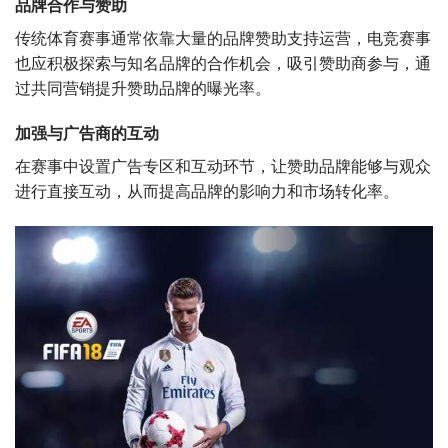
品牌合作与赞助
传统体育赛事通常依靠大量的品牌赞助支持运营，电竞赛事
也应积极探索与知名品牌的合作机会，吸引赞助商参与，通
过共同营销提升赞助品牌的曝光率。
加强与广告商的互动
在赛事中设置广告专区和互动环节，让赞助品牌能够与观众
进行直接互动，从而提高品牌的影响力和市场转化率。