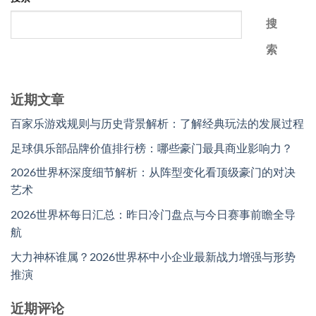
搜
索
近期文章
百家乐游戏规则与历史背景解析：了解经典玩法的发展过程
足球俱乐部品牌价值排行榜：哪些豪门最具商业影响力？
2026世界杯深度细节解析：从阵型变化看顶级豪门的对决
艺术
2026世界杯每日汇总：昨日冷门盘点与今日赛事前瞻全导
航
大力神杯谁属？2026世界杯中小企业最新战力增强与形势
推演
近期评论