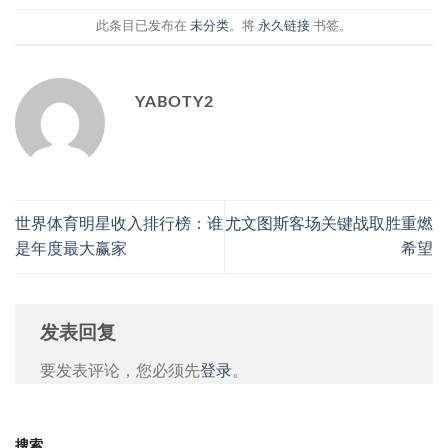
此条目已发布在
未分类
。将
永久链接
书签。
YABOTY2
世界体育明星收入排行榜：谁
尤文图斯客场关键战取胜重燃
是年度最大赢家
希望
发表回复
要发表评论，您必须先
登录
。
搜索