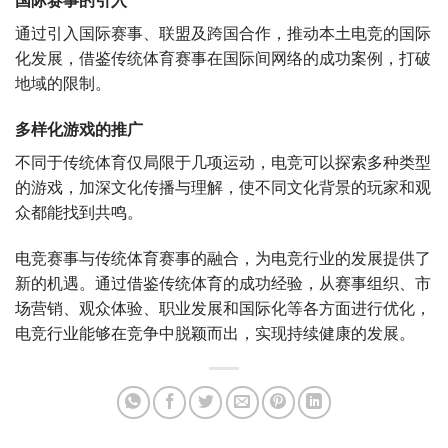
国际赛事的引入
通过引入国际赛事、联盟及跨国合作，推动本土电竞的国际
化发展，借鉴传统体育赛事在国际间网络的成功案例，打破
地域的限制。
多样化游戏的推广
不同于传统体育仅局限于几项运动，电竞可以探索多种类型
的游戏，加深文化传播与理解，使不同文化背景的玩家和观
众都能找到共鸣。
电竞赛事与传统体育赛事的融合，为电竞行业的发展提供了
新的机遇。通过借鉴传统体育的成功经验，从赛事组织、市
场营销、观众体验、职业发展和国际化等各方面进行优化，
电竞行业能够在竞争中脱颖而出，实现持续健康的发展。