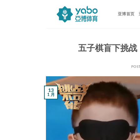
跳
到
亚博首页
内
容
五子棋盲下挑战
POS
13
1 月