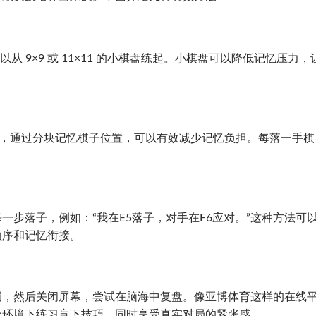
从 9×9 或 11×11 的小棋盘练起。小棋盘可以降低记忆压力，
），通过分块记忆棋子位置，可以有效减少记忆负担。每落一手棋
一步落子，例如：“我在E5落子，对手在F6应对。”这种方法可
顺序和记忆衔接。
局，然后关闭屏幕，尝试在脑海中复盘。像亚博体育这样的在线
全环境下练习盲下技巧，同时享受真实对局的紧张感。