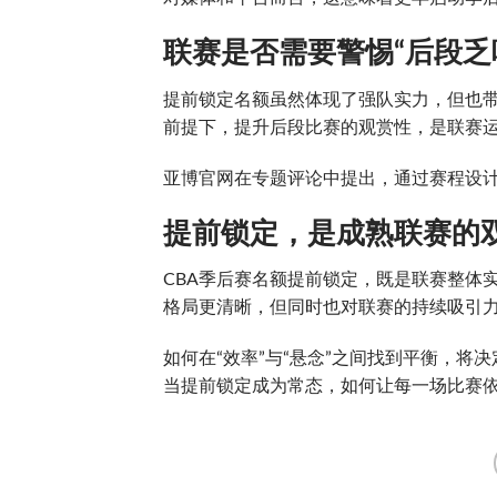
联赛是否需要警惕“后段乏
提前锁定名额虽然体现了强队实力，但也
前提下，提升后段比赛的观赏性，是联赛
亚博官网在专题评论中提出，通过赛程设
提前锁定，是成熟联赛的
CBA季后赛名额提前锁定，既是联赛整体
格局更清晰，但同时也对联赛的持续吸引
如何在“效率”与“悬念”之间找到平衡，将
当提前锁定成为常态，如何让每一场比赛