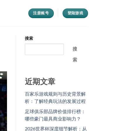
注册账号
登陆游戏
搜索
搜
索
近期文章
百家乐游戏规则与历史背景解
析：了解经典玩法的发展过程
足球俱乐部品牌价值排行榜：
哪些豪门最具商业影响力？
2026世界杯深度细节解析：从