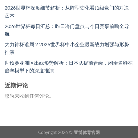
2026世界杯深度细节解析：从阵型变化看顶级豪门的对决
艺术
2026世界杯每日汇总：昨日冷门盘点与今日赛事前瞻全导
航
大力神杯谁属？2026世界杯中小企业最新战力增强与形势
推演
世预赛亚洲区出线形势解析：日本队提前晋级，剩余名额在
赔率模型下的深度推演
近期评论
您尚未收到任何评论。
Copyright 2026 ©
亚博体育官网