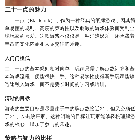
二十一点的魅力
二十一点（Blackjack），作为一种经典的纸牌游戏，因其简
单易懂的规则、高度的策略性以及刺激的游戏体验而受到全
球玩家的喜爱。这款游戏不仅仅是一种消遣娱乐，还承载着
丰富的文化内涵和人际交往的乐趣。
入门门槛低
二十一点的基本规则相对简单，玩家只需了解点数计算和基
本游戏流程，便能很快上手。这种易学性使得新手玩家能够
迅速融入游戏，而不需要长时间的学习或培训。
清晰的目标
游戏的主要目标是尽量使手中的牌点数接近21，但又必须低
于21，以击败庄家。这种明确的目标让玩家能够轻松理解游
戏的核心，增加了参与的乐趣。
策略与智力的比拼