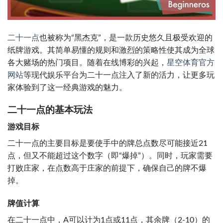
二十一点
也被称为“黑杰克”，是一款历史悠久且极受欢迎的
纸牌游戏。其简单易懂的规则和激烈的策略性使其成为全球
各大赌场的热门项目。随着在线博彩的兴起，
星空体育官方
网站
等现代娱乐平台为二十一点注入了新的活力，让更多玩
家体验到了这一经典游戏的魅力。
二十一点的基本玩法
游戏目标
二十一点的主要目标是要使手中的牌总点数尽可能接近21
点，但又不能超过这个数字（即“爆掉”）。同时，玩家需要
打败庄家，在点数高于庄家的前提下，确保自己的牌不爆
掉。
牌值计算
在二十一点中，A可以计为1点或11点，其余牌（2-10）的