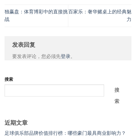
独赢盘：体育博彩中的直接挑
百家乐：奢华赌桌上的经典魅
战
力
发表回复
要发表评论，您必须先
登录
。
搜索
搜
索
近期文章
足球俱乐部品牌价值排行榜：哪些豪门最具商业影响力？