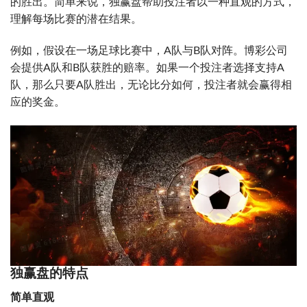
的胜出。简单来说，独赢盘帮助投注者以一种直观的方式，
理解每场比赛的潜在结果。
例如，假设在一场足球比赛中，A队与B队对阵。博彩公司
会提供A队和B队获胜的赔率。如果一个投注者选择支持A
队，那么只要A队胜出，无论比分如何，投注者就会赢得相
应的奖金。
独赢盘的特点
简单直观