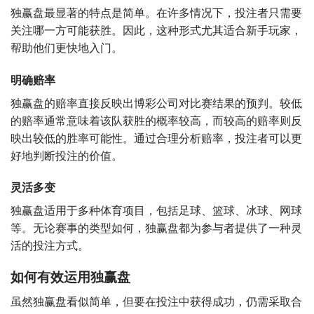
独赢盘最显著的特点是简单。在许多情况下，投注者只需要
关注哪一方可能获胜。因此，这种形式尤其适合新手玩家，
帮助他们更快地入门。
明确赔率
独赢盘的赔率直接反映出博彩公司对比赛结果的预判。较低
的赔率通常意味着该队获胜的概率较高，而较高的赔率则反
映出较低的胜率可能性。通过合理分析赔率，投注者可以更
好地判断投注的价值。
灵活多变
独赢盘适用于多种体育项目，包括足球、篮球、冰球、网球
等。无论赛事的类型如何，独赢盘都为参与者提供了一种灵
活的投注方式。
如何有效运用独赢盘
虽然独赢盘看似简单，但要在投注中获得成功，仍需采取合