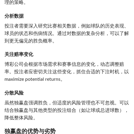
理的策略。
分析数据
投注者需要深入研究比赛相关数据，例如球队的历史表现、
球员的状态和伤病情况。通过对数据的复杂分析，可以了解
到更无偏见的胜负概率。
关注赔率变化
博彩公司会根据市场需求和赛事信息的变化，动态调整赔
率。投注者应密切关注这些变化，抓住合适的下注时机，以
maximize potential returns。
分散风险
虽然独赢盘强调胜负，但适度的风险管理也不可忽视。可以
结合独赢盘与其他类型的投注组合（如让球或总进球数），
降低整体风险。
独赢盘的优势与劣势