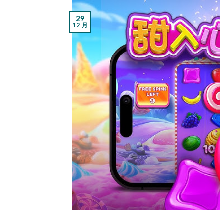
29
12 月