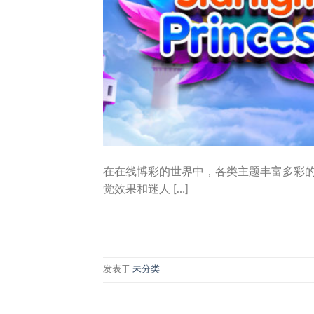
在在线博彩的世界中，各类主题丰富多彩的
觉效果和迷人 […]
发表于
未分类