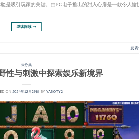
验是吸引玩家的关键。由PG电子推出的甜入心扉是一款令人愉
继续阅读
→
发表
未分类
野性与刺激中探索娱乐新境界
TED ON
2024年12月29日
BY
YABOTY2