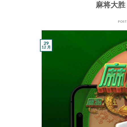
麻将大胜
POS
29
12 月