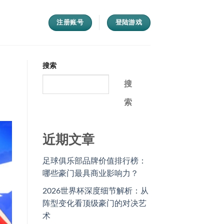
注册账号
登陆游戏
搜索
搜
索
近期文章
足球俱乐部品牌价值排行榜：
哪些豪门最具商业影响力？
2026世界杯深度细节解析：从
阵型变化看顶级豪门的对决艺
术