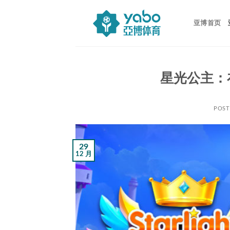
跳
到
亚博首页
内
容
星光公主：
POS
29
12 月