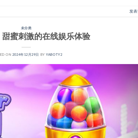
发表
未分类
：甜蜜刺激的在线娱乐体验
TED ON
2024年12月29日
BY
YABOTY2