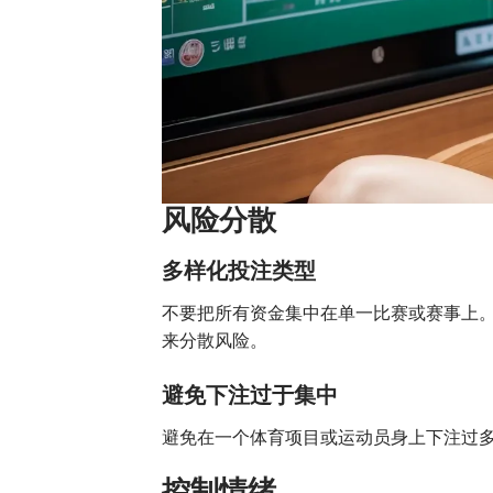
风险分散
多样化投注类型
不要把所有资金集中在单一比赛或赛事上
来分散风险。
避免下注过于集中
避免在一个体育项目或运动员身上下注过
控制情绪