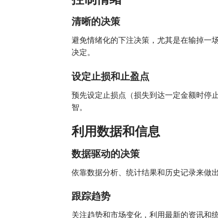
清晰的决策
避免情绪化的下注决策，尤其是在输掉一
决定。
设定止损和止盈点
预先设定止损点（损失到达一定金额时停
智。
利用数据和信息
数据驱动的决策
依靠数据分析、统计结果和历史记录来做
跟踪趋势
关注趋势和市场变化，利用最新的资讯和