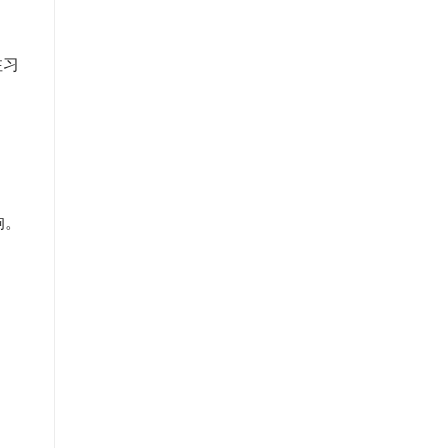
注习
响。