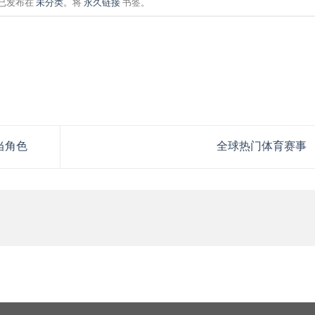
已发布在
未分类
。将
永久链接
书签。
当角色
全球热门体育赛事