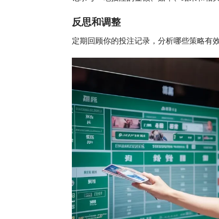
反思和调整
定期回顾你的投注记录，分析哪些策略有