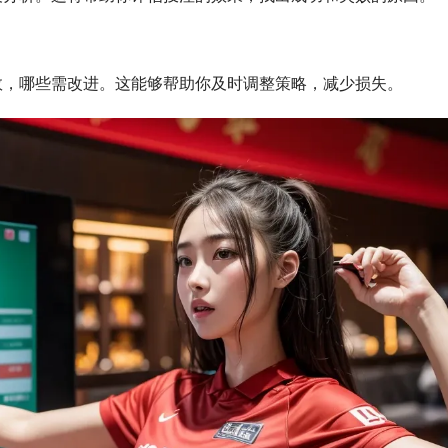
效，哪些需改进。这能够帮助你及时调整策略，减少损失。