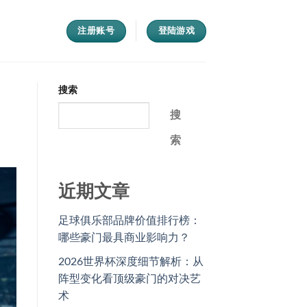
注册账号
登陆游戏
搜索
搜
索
近期文章
足球俱乐部品牌价值排行榜：
哪些豪门最具商业影响力？
2026世界杯深度细节解析：从
阵型变化看顶级豪门的对决艺
术