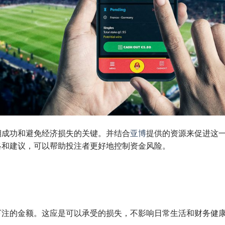
期成功和避免经济损失的关键。并结合
亚博
提供的资源来促进这
略和建议，可以帮助投注者更好地控制资金风险。
下注的金额。这应是可以承受的损失，不影响日常生活和财务健