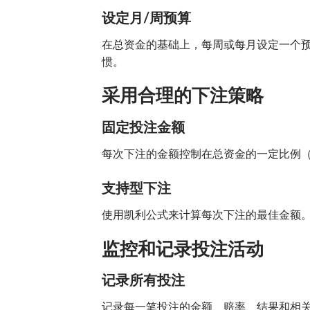
设定月/周预算
在总资金的基础上，每周或每月设定一个
惯。
采用合理的下注策略
固定投注金额
每次下注的金额控制在总资金的一定比例（
支持型下注
使用凯利公式来计算每次下注的最佳金额
监控和记录投注活动
记录所有投注
记录每一笔投注的金额、赔率、结果和相