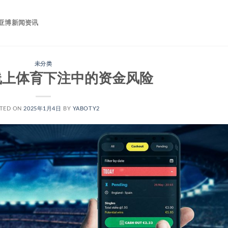
亚博新闻资讯
未分类
线上体育下注中的资金风险
TED ON
2025年1月4日
BY
YABOTY2