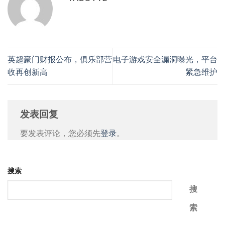
英超豪门财报公布，俱乐部营
电子游戏安全漏洞曝光，平台
收再创新高
紧急维护
发表回复
要发表评论，您必须先
登录
。
搜索
搜
索