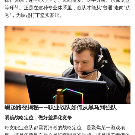
操作训练，还有心理辅导、体能恢复、对手分析、录像复盘
等环节。正是在这种专业体系里，战队才能从“普通”走向“优
秀”，为崛起打下坚实基础。
崛起路径揭秘——职业战队如何从黑马到强队
明确战略定位，做好差异化竞争
每支职业战队都需要清晰的战略定位：是聚焦某一游戏项