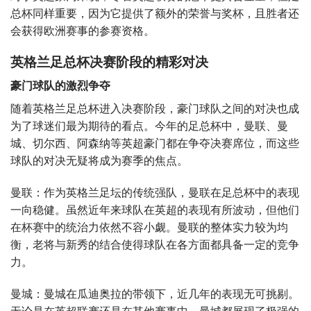
总杯同样重要，因为它提供了额外的荣誉与奖杯，且胜者还
会获得欧洲赛事的参赛资格。
英格兰足总杯决赛阶段的精彩对决
豪门球队的激烈争夺
随着英格兰足总杯进入决赛阶段，豪门球队之间的对决也成
为了球迷们最为期待的看点。今年的足总杯中，曼联、曼
城、切尔西、阿森纳等英超豪门都在争夺决赛席位，而这些
球队的对决无疑将成为赛季的焦点。
曼联：作为英格兰足坛的传统强队，曼联在足总杯中的表现
一向稳健。虽然近年来球队在英超的表现有所波动，但他们
在杯赛中的统治力依然不容小觑。曼联的整体实力较为均
衡，老将与新秀的结合使得球队在各方面都具备一定的竞争
力。
曼城：曼城在瓜迪奥拉的带领下，近几年的表现无可挑剔。