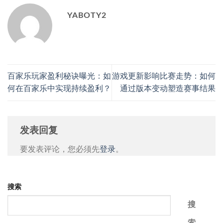
YABOTY2
百家乐玩家盈利秘诀曝光：如
游戏更新影响比赛走势：如何
何在百家乐中实现持续盈利？
通过版本变动塑造赛事结果
发表回复
要发表评论，您必须先
登录
。
搜索
搜