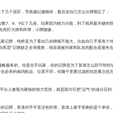
以下几个误区，导致越记越糊涂，最后连自己怎么出牌都忘了：
去数7、8、9出了几张。结果因为精力分散，到了残局最关键的
先死盯大牌和炸弹，小牌随缘。
些玩家记牌，纯粹是为了看自己的牌能不能大。比如自己手里有个
“自私型”记牌缺乏全局视角，很容易被对家和队友的配合直接夹
战略服务的。你是先手玩家，你的记牌是为了算准怎么防守和控
一击必杀的偷鸡机会。位置不同，你脑子里要过滤的信息重点也
大平台上被视为硬核的智力竞技，就是因为它把“运气”的成分压到
准的记牌，算准对手手里没有炸弹、算准上家手里剩的是个单张