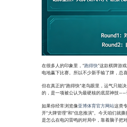
在很多人的印象里，“
跑得快
”这款棋牌游
电地赢下比赛。所以不少新手输了牌，总喜
但在真正的“跑得快”老鸟眼里，运气只能
的，是一项被公认为最硬核的底层神技——
如果你经常浏览像
亚博体育官方网站
这类
开“大牌管理”和“信息推演”。今天咱们就
是怎么在电闪雷鸣的对局中，靠着脑子把