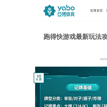
跳
到
亚博首页
内
容
跑得快游戏最新玩法
POS
10
6 月