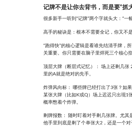
记牌不是让你去背书，而是要“抓大
很多新手一听到“记牌”两个字就头大：“一
高手的秘诀是：根本不需要全记，你又不
“跑得快”的核心逻辑是看谁先结清手牌，
关重要。你只需要在脑子里焊死三个核心
顶层大牌（断层式记忆）： 场上还剩几张 
里的A就是绝对的先手。
炸弹风向标： 哪些牌已经打出了3张？如
某张大牌（比如K或Q）场上迟迟只出现1
概率憋着个炸弹。
剩牌报数： 随时盯着对手剩几张牌。尤其
他手里到底是剩了个单张大2，还是一个对