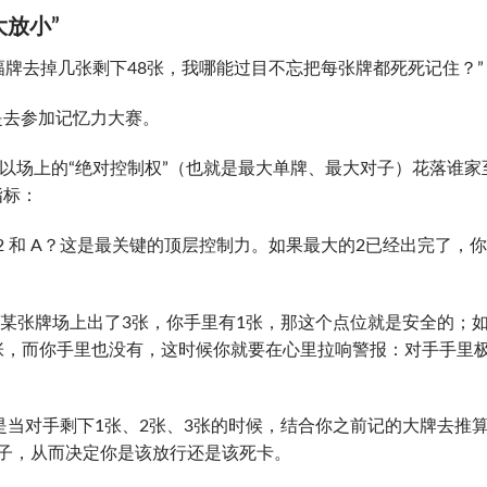
放小”
幅牌去掉几张剩下48张，我哪能过目不忘把每张牌都死死记住？”
是去参加记忆力大赛。
所以场上的“绝对控制权”（也就是最大单牌、最大对子）花落谁家
指标：
2 和 A？这是最关键的顶层控制力。如果最大的2已经出完了，
果某张牌场上出了3张，你手里有1张，那这个点位就是安全的；
张，而你手里也没有，这时候你就要在心里拉响警报：对手手里
是当对手剩下1张、2张、3张的时候，结合你之前记的大牌去推
子，从而决定你是该放行还是该死卡。