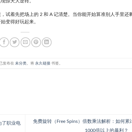
实现惊天大逆转。
试着先把场上的 2 和 A 记清楚。当你能开始算准别人手里还
开始变得好玩起来。
已发布在
未分类
。将
永久链接
书签。
免费旋转（Free Spins）倍数乘法解析：如何累
为了职业电
1000倍以上的暴利？