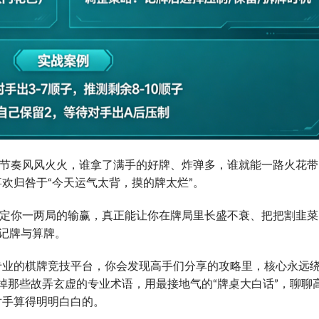
戏节奏风风火火，谁拿了满手的好牌、炸弹多，谁就能一路火花带
欢归咎于“今天运气太背，摸的牌太烂”。
决定你一两局的输赢，真正能让你在牌局里长盛不衰、把把割韭菜
记牌与算牌。
专业的棋牌竞技平台，你会发现高手们分享的攻略里，核心永远
撕掉那些故弄玄虚的专业术语，用最接地气的“牌桌大白话”，聊聊
对手算得明明白白的。