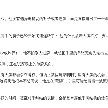
手权。他没有选择走稳妥的对子或者连牌，而是直接甩出了一张
高手的脑子已经开始飞速运转了： 他为什么放着大牌不打，要
大2或炸弹），他不怕别人过牌，就想把手里的单张死角先送出
很碎，正在试探场上的单牌风向。
里有大牌都会争夺牌权。但场上某位玩家明明手里有大牌的机会
，这说明他根本不想高调，他是在“藏牌”，手里可能憋着能一波流
停顿的时间、甚至对手纠结的表情，全都是暴露他手牌结构的信