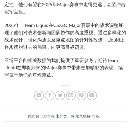
定性，他们有望在2025年Major赛事中走得更远，甚至冲击
冠军宝座。
2025年，Team Liquid在CS:GO Major赛事中的战术调整展
现了他们对战术创新与团队协作的高度重视。通过多样化的
战术设计、强化沟通以及重点地图的针对性改进，Liquid正
逐步摆脱过去的局限，向更高目标迈进。
亚博平台的相关数据为我们提供了重要参考，期待Team
Liquid在即将到来的Major赛事中带来更加精彩的表现，续
写属于他们的辉煌篇章。
此条目已发布在
未分类
。将
永久链接
书签。