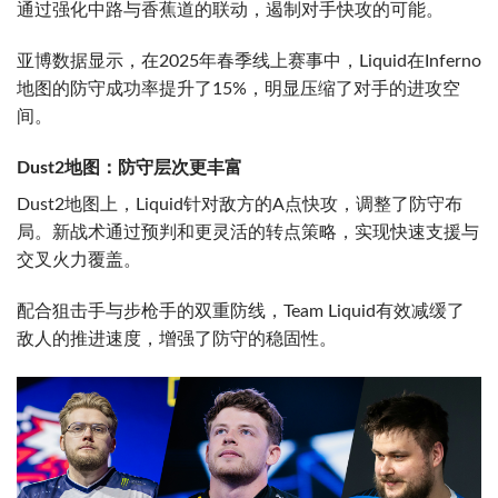
通过强化中路与香蕉道的联动，遏制对手快攻的可能。
亚博数据显示，在2025年春季线上赛事中，Liquid在Inferno
地图的防守成功率提升了15%，明显压缩了对手的进攻空
间。
Dust2地图：防守层次更丰富
Dust2地图上，Liquid针对敌方的A点快攻，调整了防守布
局。新战术通过预判和更灵活的转点策略，实现快速支援与
交叉火力覆盖。
配合狙击手与步枪手的双重防线，Team Liquid有效减缓了
敌人的推进速度，增强了防守的稳固性。