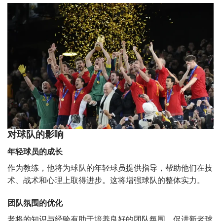
对球队的影响
年轻球员的成长
作为教练，他将为球队的年轻球员提供指导，帮助他们在技
术、战术和心理上取得进步。这将增强球队的整体实力。
团队氛围的优化
老将的知识与经验有助于培养良好的团队氛围，促进新老球