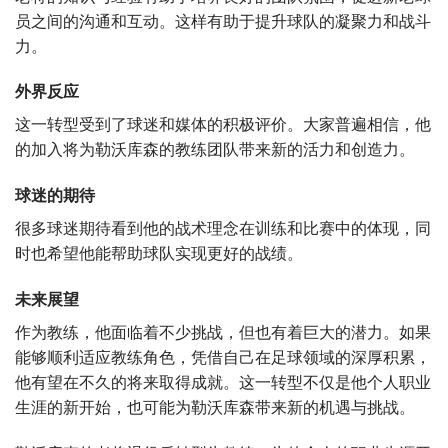
员之间的沟通和互动。这样有助于提升球队的凝聚力和战斗
力。
外界反应
这一转型受到了球迷和媒体的积极评价。大家普遍相信，他
的加入将为勒沃库森的教练团队带来新的活力和创造力。
球迷的期待
很多球迷期待看到他的战术理念在训练和比赛中的体现，同
时也希望他能帮助球队实现更好的战绩。
未来展望
作为教练，他面临着不少挑战，但也有着巨大的潜力。如果
能够顺利适应教练角色，凭借自己在足球领域的深厚积累，
他有望在不久的将来取得成就。这一转型不仅是他个人职业
生涯的新开始，也可能为勒沃库森带来新的机遇与挑战。