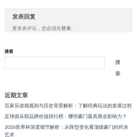
发表回复
要发表评论，您必须先
登录
。
搜索
搜
索
近期文章
百家乐游戏规则与历史背景解析：了解经典玩法的发展过程
足球俱乐部品牌价值排行榜：哪些豪门最具商业影响力？
2026世界杯深度细节解析：从阵型变化看顶级豪门的对决
艺术