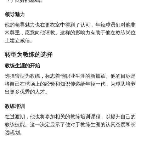
下了良好的基础。
领导魅力
他的领导魅力也在更衣室中得到了认可，年轻球员们对他非
常尊重，愿意向他请教。这样的影响力有助于他在教练岗位
上建立威信。
转型为教练的选择
教练生涯的开始
选择转型为教练，标志着他职业生涯的新篇章。他的目标是
将自己在球场上的经验和知识传递给年轻一代，为球队培养
出更多优秀的人才。
教练培训
在过渡期，他也将参加相关的教练培训课程，以提升自己的
教练技能。这一决定显示了他对于教练生涯的认真态度和长
远规划。