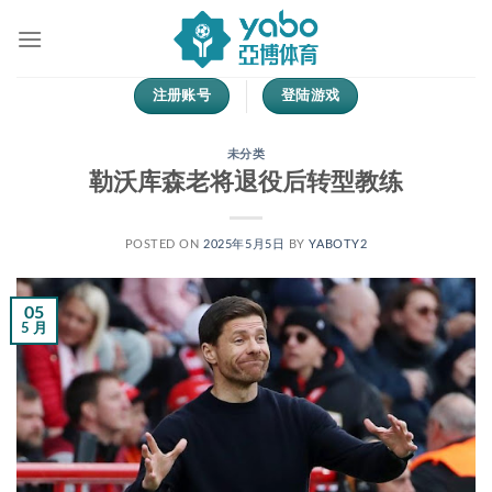
跳
到
内
容
注册账号
登陆游戏
未分类
勒沃库森老将退役后转型教练
POSTED ON
2025年5月5日
BY
YABOTY2
05
5 月