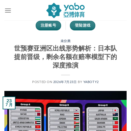
跳
到
内
容
注册账号
登陆游戏
未分类
世预赛亚洲区出线形势解析：日本队
提前晋级，剩余名额在赔率模型下的
深度推演
POSTED ON
2026年7月23日
BY
YABOTY2
23
7 月