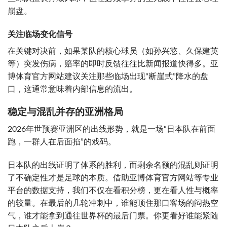
崩盘。
关注临场变化信号
在关键对决前，如果某队的核心球员（如孙兴慜、久保建英
等）突发伤病，赔率的即时反馈往往比新闻报道快得多。亚
博体育官方网站建议关注那些临场出现“断崖式”降水的盘
口，这通常意味着内部信息的流出。
稳定与混乱并存的亚洲格局
2026年世预赛亚洲区的出线形势，就是一场“日本队在前面
跑，一群人在后面掐”的戏码。
日本队的出线证明了体系的胜利，而剩余名额的混乱则证明
了不确定性才是足球的本质。借助亚博体育官方网站等专业
平台的数据支持，我们不仅在看积分榜，更在看人性与概率
的较量。在最后的几轮冲刺中，谁能顶住那口客场的闷热空
气，谁才能拿到通往世界杯的最后门票。你更看好谁能紧随