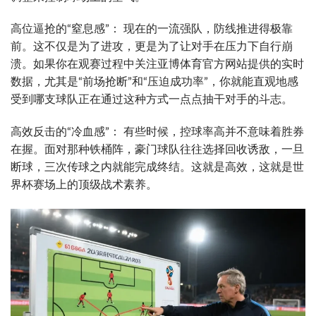
高位逼抢的“窒息感”： 现在的一流强队，防线推进得极靠
前。这不仅是为了进攻，更是为了让对手在压力下自行崩
溃。如果你在观赛过程中关注亚博体育官方网站提供的实时
数据，尤其是“前场抢断”和“压迫成功率”，你就能直观地感
受到哪支球队正在通过这种方式一点点抽干对手的斗志。
高效反击的“冷血感”： 有些时候，控球率高并不意味着胜券
在握。面对那种铁桶阵，豪门球队往往选择回收诱敌，一旦
断球，三次传球之内就能完成终结。这就是高效，这就是世
界杯赛场上的顶级战术素养。