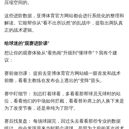
压缩空间的。
这些进阶数据，亚博体育官方网站都会进行系统化的整理和
解读。它能帮你从“看不出所以然”的乱战中，提取出两队真
正的战术逻辑。
给球迷的“观赛进阶课”
想让你的观赛体验从“看热闹”升级到“懂球帝”？我有个建
议：
赛前做功课： 提前去亚博体育官方网站瞄一眼首发和战术
前瞻，看看主教练在发布会上透出的“变阵”苗头。
赛中盯细节： 别总盯着球看，多看看那帮球员无球时的站
位，看看他们的中场如何拦截，看看替补席上的人换下来是
为了改变节奏，还是单纯为了防守。
赛后找复盘： 每场球踢完，回过头去看看那些专业的数据
统计，你会发现原来当时那个进球，是因为之前的某次战术