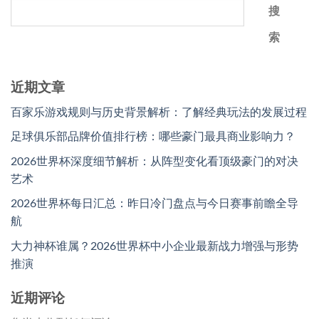
搜
索
近期文章
百家乐游戏规则与历史背景解析：了解经典玩法的发展过程
足球俱乐部品牌价值排行榜：哪些豪门最具商业影响力？
2026世界杯深度细节解析：从阵型变化看顶级豪门的对决
艺术
2026世界杯每日汇总：昨日冷门盘点与今日赛事前瞻全导
航
大力神杯谁属？2026世界杯中小企业最新战力增强与形势
推演
近期评论