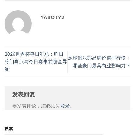
YABOTY2
2026世界杯每日汇总：昨日
足球俱乐部品牌价值排行榜：
冷门盘点与今日赛事前瞻全导
哪些豪门最具商业影响力？
航
发表回复
要发表评论，您必须先
登录
。
搜索