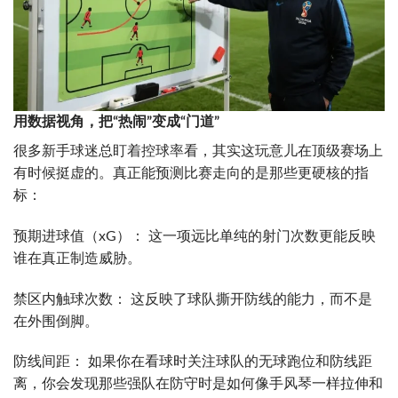
用数据视角，把“热闹”变成“门道”
很多新手球迷总盯着控球率看，其实这玩意儿在顶级赛场上
有时候挺虚的。真正能预测比赛走向的是那些更硬核的指
标：
预期进球值（xG）： 这一项远比单纯的射门次数更能反映
谁在真正制造威胁。
禁区内触球次数： 这反映了球队撕开防线的能力，而不是
在外围倒脚。
防线间距： 如果你在看球时关注球队的无球跑位和防线距
离，你会发现那些强队在防守时是如何像手风琴一样拉伸和