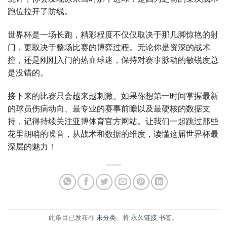
跑位拉开了防线。
世界杯是一场长跑，精彩程度不仅仅取决于那几脚惊艳的射
门，更取决于整场比赛的博弈过程。无论你是资深的战术
控，还是刚刚入门的热血球迷，保持对赛事脉动的敏锐度总
是没错的。
接下来的比赛只会越来越刺激。如果你想第一时间掌握最新
的球员伤病动向、最专业的赛事前瞻以及最硬核的数据支
持，记得持续关注亚博体育官方网站。让我们一起跳过那些
花里胡哨的噪音，从战术和数据的维度，读懂这届世界杯最
深层的魅力！
此条目已发布在
未分类
。将
永久链接
书签。