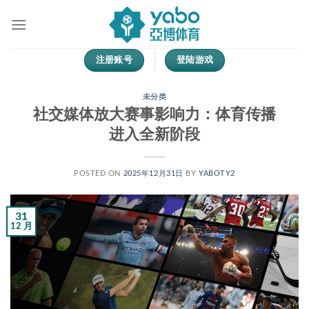
跳
到
内
容
注册账号
登陆游戏
未分类
社交媒体放大赛事影响力：体育传播
进入全新阶段
POSTED ON
2025年12月31日
BY
YABOTY2
31
12 月