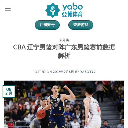
跳
到
内
容
注册账号
登陆游戏
未分类
CBA 辽宁男篮对阵广东男篮赛前数据
解析
POSTED ON
2026年2月8日
BY
YABOTY2
08
2 月