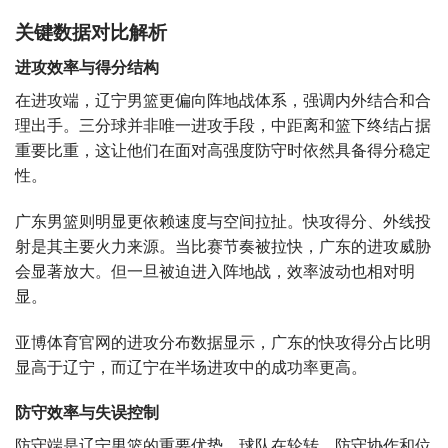
关键数据对比解析
进攻效率与得分结构
在进攻端，辽宁男篮更偏向阵地战体系，强调内外结合和合
理出手。三分球并非唯一进攻手段，中距离和篮下终结占据
重要比重，这让他们在面对高强度防守时依然具备得分稳定
性。
广东男篮则明显更依赖速度与空间拉扯。快攻得分、外线投
射是其主要火力来源。当比赛节奏被拉快，广东的进攻威胁
会显著放大。但一旦被迫进入阵地战，效率波动也相对明
显。
亚博体育官网的进攻分布数据显示，广东的快攻得分占比明
显高于辽宁，而辽宁在半场进攻中的成功率更高。
防守效率与失误控制
防守端是辽宁男篮的重要优势。球队在轮转、防守协作和位