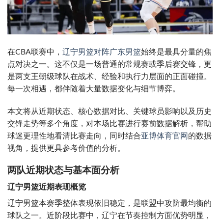
在CBA联赛中，
辽宁男篮对阵广东男篮
始终是最具分量的焦
点对决之一。这不仅是一场普通的常规赛或季后赛交锋，更
是两支王朝级球队在战术、经验和执行力层面的正面碰撞。
每一次相遇，都伴随着大量数据变化与细节博弈。
本文将从近期状态、核心数据对比、关键球员影响以及历史
交锋走势等多个角度，对本场比赛进行赛前数据解析，帮助
球迷更理性地看清比赛走向，同时结合
亚博体育官网
的数据
视角，提供更具参考价值的分析。
两队近期状态与基本面分析
辽宁男篮近期表现概览
辽宁男篮本赛季整体表现依旧稳定，是联盟中攻防最均衡的
球队之一。近阶段比赛中，辽宁在节奏控制方面优势明显，