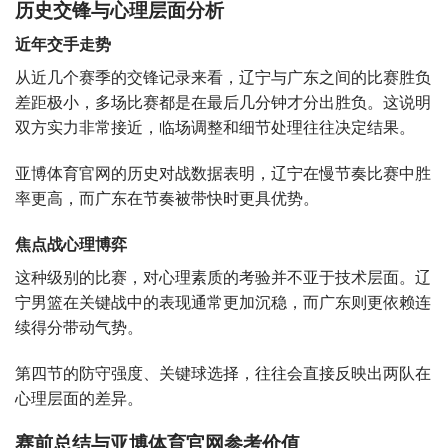
历史交锋与心理层面分析
近年交手走势
从近几个赛季的交锋记录来看，辽宁与广东之间的比赛胜负
差距极小，多场比赛都是在最后几分钟才分出胜负。这说明
双方实力非常接近，临场调整和细节处理往往决定结果。
亚博体育官网的历史对战数据表明，辽宁在慢节奏比赛中胜
率更高，而广东在节奏被带快时更具优势。
焦点战心理博弈
这种级别的比赛，对心理素质的考验并不亚于技术层面。辽
宁男篮在关键战中的表现通常更加沉稳，而广东则更依赖连
续得分带动气势。
第四节的防守强度、关键球选择，往往会直接反映出两队在
心理层面的差异。
赛前总结与亚博体育官网参考价值