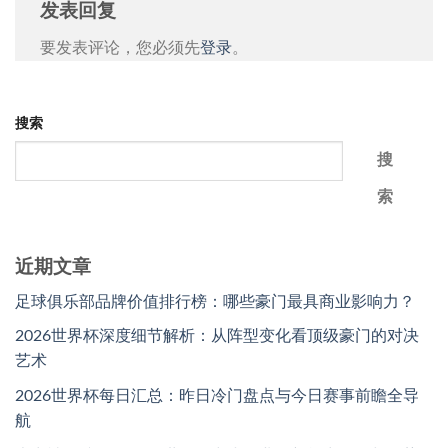
发表回复
要发表评论，您必须先
登录
。
搜索
搜
索
近期文章
足球俱乐部品牌价值排行榜：哪些豪门最具商业影响力？
2026世界杯深度细节解析：从阵型变化看顶级豪门的对决
艺术
2026世界杯每日汇总：昨日冷门盘点与今日赛事前瞻全导
航