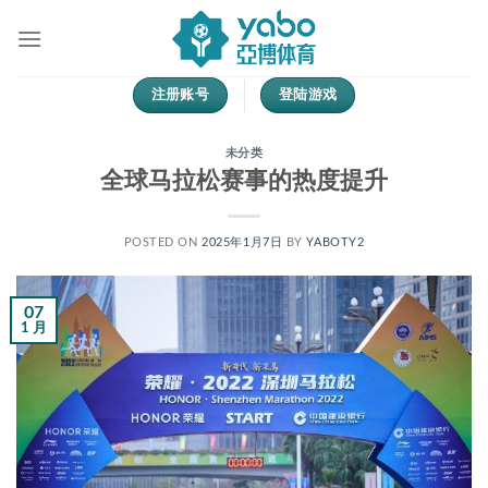
跳
到
内
容
注册账号
登陆游戏
未分类
全球马拉松赛事的热度提升
POSTED ON
2025年1月7日
BY
YABOTY2
07
1 月