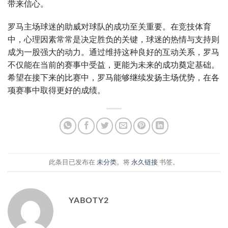
带来信心。
罗马主场球迷的助威对球队的成功至关重要。在竞技体育
中，心理因素常常是决定胜负的关键，球迷的热情与支持则
成为一股强大的动力。通过维持这种良好的互动关系，罗马
不仅能在当前的赛事中受益，更能为未来的成功奠定基础。
希望在接下来的比赛中，罗马能够继续发扬主场优势，在各
项赛事中取得更好的成绩。
此条目已发布在
未分类
。将
永久链接
书签。
YABOTY2