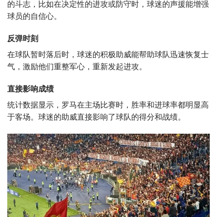
的斗志，比如在决定性的进攻或防守时，球迷的声援能增强
球员的自信心。
反弹时刻
在球队暂时落后时，球迷的积极助威能帮助球队迅速恢复士
气，激励他们重整军心，重新发起进攻。
直接影响成绩
统计数据显示，罗马在主场比赛时，胜率和进球率都明显高
于客场。球迷的助威直接影响了球队的得分和战绩。