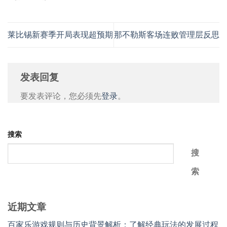
莱比锡新赛季开局表现超预期
那不勒斯客场连败管理层反思
发表回复
要发表评论，您必须先
登录
。
搜索
搜
索
近期文章
百家乐游戏规则与历史背景解析：了解经典玩法的发展过程