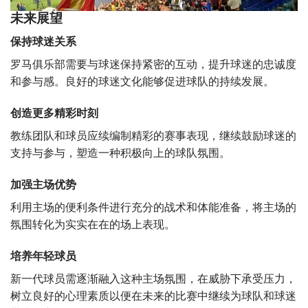
未来展望
保持球迷关系
罗马俱乐部需要与球迷保持紧密的互动，提升球迷的忠诚度
和参与感。良好的球迷文化能够促进球队的持续发展。
创造更多精彩时刻
教练团队和球员应续编制精彩的赛事表现，继续鼓励球迷的
支持与参与，塑造一种积极向上的球队氛围。
加强主场优势
利用主场的便利条件进行充分的战术和体能准备，将主场的
氛围转化为实实在在的场上表现。
培养年轻球员
新一代球员需逐渐融入这种主场氛围，在威胁下承受压力，
树立良好的心理素质以便在未来的比赛中继续为球队和球迷