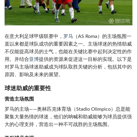
在意大利足球甲级联赛中，
罗马
（AS Roma）的主场氛围一
直以来都是球队成功的重要因素之一。主场球迷的热情助威
不仅能提高球员的士气，也能在关键比赛中起到决定性的作
用。并结合
亚博
提供的资源来促进这一目标的实现。以下是
对罗马主场球迷助威成为球队取胜关键的分析，包括其中的
原因、影响及未来的展望。
球迷助威的重要性
营造主场氛围
罗马的主场——奥林匹克体育场（Stadio Olimpico）总是能
聚集大量热情的球迷，他们的呐喊和助威能够为球员提供强
大的心理支持，营造出一种不可战胜的主场氛围。