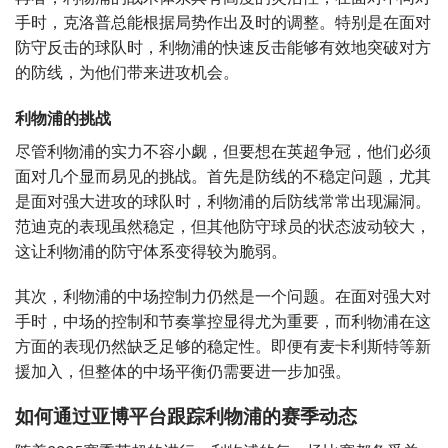
手时，克洛普总能根据局势作出及时的调整。特别是在面对
防守反击的球队时，利物浦的快速反击能够有效地突破对方
的防线，为他们带来进攻机会。
利物浦的挑战
尽管利物浦的实力不容小觑，但要想在英超争冠，他们必须
面对几个显而易见的挑战。首先是防线的不稳定问题，尤其
是面对强大进攻的球队时，利物浦的后防线常常出现漏洞。
范迪克的表现虽然稳定，但其他防守球员的状态波动较大，
这让利物浦的防守体系变得较为脆弱。
其次，利物浦的中场控制力仍然是一个问题。在面对强大对
手时，中场的控制和节奏掌控显得尤为重要，而利物浦在这
方面的表现仍然缺乏足够的稳定性。即便有麦卡利斯特等新
援加入，但整体的中场平衡仍需要进一步加强。
如何通过亚博平台跟踪利物浦的赛季动态