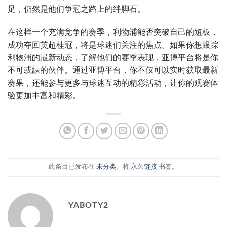
足，仍然是他们争冠之路上的绊脚石。
在这样一个充满竞争的赛季，利物浦能否突破自己的短板，
成功夺回英超桂冠，将是球迷们关注的焦点。如果你想跟踪
利物浦的最新动态，了解他们的赛季表现，亚博平台将是你
不可或缺的伙伴。通过亚博平台，你不仅可以实时获取最新
赛果，还能参与更多与球迷互动的精彩活动，让你的观赛体
验更加丰富和精彩。
此条目已发布在
未分类
。将
永久链接
书签。
YABOTY2