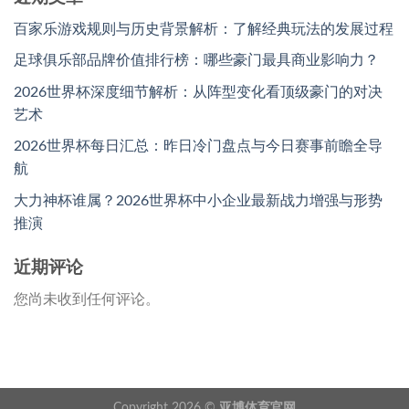
百家乐游戏规则与历史背景解析：了解经典玩法的发展过程
足球俱乐部品牌价值排行榜：哪些豪门最具商业影响力？
2026世界杯深度细节解析：从阵型变化看顶级豪门的对决
艺术
2026世界杯每日汇总：昨日冷门盘点与今日赛事前瞻全导
航
大力神杯谁属？2026世界杯中小企业最新战力增强与形势
推演
近期评论
您尚未收到任何评论。
Copyright 2026 ©
亚博体育官网