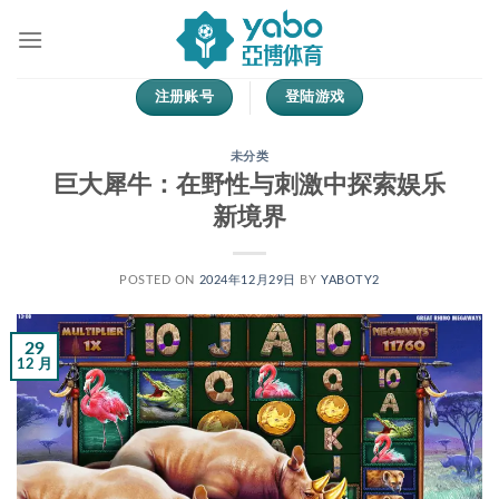
跳
到
内
容
注册账号
登陆游戏
未分类
巨大犀牛：在野性与刺激中探索娱乐
新境界
POSTED ON
2024年12月29日
BY
YABOTY2
29
12 月