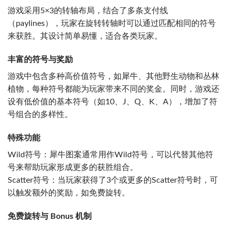
游戏采用5×3的转轴布局，结合了多条支付线
（paylines），玩家在旋转转轴时可以通过匹配相同的符号
来获胜。其设计简单易懂，适合各类玩家。
丰富的符号与奖励
游戏中包含多种高价值符号，如犀牛、其他野生动物和丛林
植物，每种符号都能为玩家带来不同的奖金。同时，游戏还
设有低价值的基本符号（如10、J、Q、K、A），增加了符
号组合的多样性。
特殊功能
Wild符号：犀牛图案通常用作Wild符号，可以代替其他符
号来帮助玩家形成更多的获胜组合。
Scatter符号：当玩家获得了3个或更多的Scatter符号时，可
以触发额外的奖励，如免费旋转。
免费旋转与 Bonus 机制