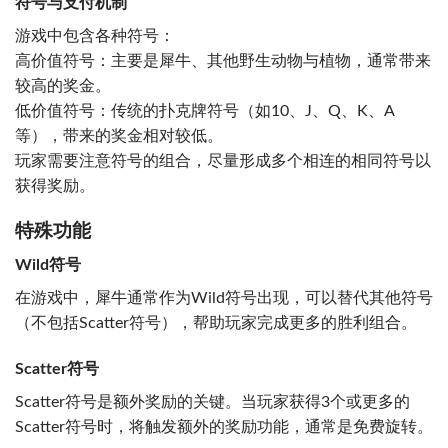
符号与支付机制
游戏中包含各种符号：
高价值符号：主要是犀牛、其他野生动物与植物，通常带来
较高的奖金。
低价值符号：传统的扑克牌符号（如10、J、Q、K、A
等），带来的奖金相对较低。
玩家需要注意符号的组合，尽量形成多个相连的相同符号以
获得奖励。
特殊功能
Wild符号
在游戏中，犀牛通常作为Wild符号出现，可以替代其他符号
（不包括Scatter符号），帮助玩家完成更多的胜利组合。
Scatter符号
Scatter符号是额外奖励的关键。当玩家获得3个或更多的
Scatter符号时，将触发额外的奖励功能，通常是免费旋转。