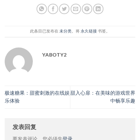
此条目已发布在
未分类
。将
永久链接
书签。
YABOTY2
极速糖果：甜蜜刺激的在线娱
甜入心扉：在美味的游戏世界
乐体验
中畅享乐趣
发表回复
要发表评论，您必须先
登录
。