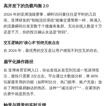
高并发下的负载均衡 2.0
2026 年的亚洲顶级赛事，瞬时访问量往往是平时的几百
倍。亚博研发的“智能流控系统”能像交通警察一样，将涌入
的流量瞬间分发至数千个微服务集群。无论在线人数是十万
还是千万，你的投注确认永远是“秒回”。
交互逻辑的“读心术”拒绝无效点击
在 2026 年，最优秀的交互是让用户感觉不到交互的存在。
扁平化操作路径
在 亚博体育官网入口，你会发现从首页到完成一笔滚球投
注，最快只需要 2次点击。平台通过大数据分析，将 80%
玩家最常用的功能（如即时比分、热门赔率、账户充值）放
在了拇指最易触达的热区。这种**“减法设计”**，在紧张的
比赛中就是胜负手。
触觉与视觉的实时反馈