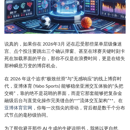
说真的，如果你在 2026年3月 还在忍受那些菜单层级像迷
宫、点个投注要跳出三个确认弹窗、甚至在球赛关键时刻卡
死在加载界面的平台，那你不仅是在浪费时间，更是在错失
那种瞬息万变的博弈机会。
在 2026 年这个追求“极致丝滑”与“无感响应”的线上博弈时
代，亚博体育 (Yabo Sports) 能够稳坐亚洲交互体验的“头把
交椅”，靠的绝不是花哨的界面，而是它那套能够把复杂金
融级后台与直觉化操作完美缝合的**“流体交互架构”**。在
亚博体育官网
，你每一次指尖的滑动，背后都是数千个分布
式节点的毫秒级协同。
为了帮你避开那些 AI 生成的生硬说明书，我将以更自然、