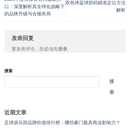
双色球蓝球胆码精准定位方法
口：深度解析其全球化战略下
解析
的品牌升级与合规布局
发表回复
要发表评论，您必须先
登录
。
搜索
搜
索
近期文章
足球俱乐部品牌价值排行榜：哪些豪门最具商业影响力？