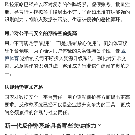
风控策略已经难以应对复杂的作弊场景。虚假账号、批量注
册、异常行为模拟等手段层出不穷，平台如果没有足够强的
识别能力，将陷入数据被污染、生态被侵蚀的恶性循环。
用户对公平与安全的期待空前提高
用户不再满足于“能用”，而是期待“放心使用”。例如体育娱
乐平台领域，为了确保用户体验的真实性与公平性，像
亚
博体育
这样的公司不断投入资源升级系统，强化对异常交
易、恶意操作的识别过滤，逐渐成为行业信任建设的典范之
一。
法规趋势更加严格
国家对数据安全、平台责任、用户隐私保护等方面提出更高
要求。反作弊系统已经不仅是企业提升竞争力的工具，更成
为必须履行的合规与社会责任。
新一代反作弊系统具备哪些关键能力？