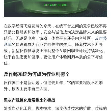
在数字经济飞速发展的今天，在线平台之间的竞争已经不再
只是比拼服务和效率，安全与诚信成为决定品牌未来的重要
砝码。无论是电商、游戏、体育平台还是内容社区，
反作弊
系统
的建设都成为行业共同关注的焦点。随着技术不断升
级，新型反作弊系统正推动整个互联网职业环境持续净化，
让平台生态更加健康，更让用户体验回归本质的公平与信
任。
反作弊系统为何成为行业刚需？
反作弊并不是新话题，但过去几年，它的重要程度不断攀
升，原因主要来自三方面。
黑灰产规模化发展带来的挑战
随着自动化工具、脚本技术、深度伪造技术的扩散，传统的