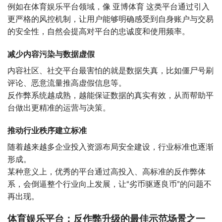
例如在体育娱乐平台领域，像 亚博体育 这类平台通过引入
更严格的风控机制，让用户能够明确感受到自身账户与交易
的安全性，自然会提高对平台的忠诚度和使用频率。
减少内容污染与数据虚假
内容社区、社交平台最害怕的就是数据失真，比如僵尸号刷
评论、恶意流量推高虚假信息等。
反作弊系统越成熟，越能保证数据的真实有效，从而帮助平
台做出更精准的运营与决策。
推动行业秩序建立标准
随着越来越多企业投入资源布局安全建设，行业标准也逐渐
形成。
某种意义上，优秀的平台通过高投入、高标准的反作弊体
系，会倒逼整个行业向上发展，让“劣币驱逐良币”的问题不
再出现。
体育娱乐平台：反作弊升级的最佳示范场景之一