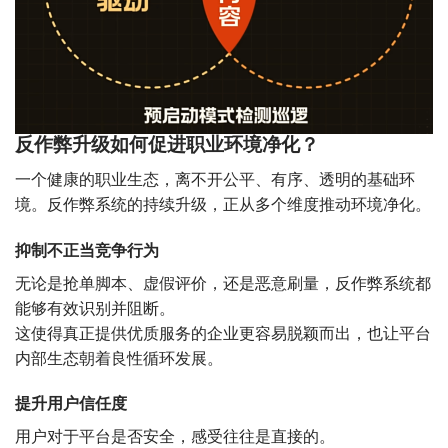
反作弊升级如何促进职业环境净化？
一个健康的职业生态，离不开公平、有序、透明的基础环
境。反作弊系统的持续升级，正从多个维度推动环境净化。
抑制不正当竞争行为
无论是抢单脚本、虚假评价，还是恶意刷量，反作弊系统都
能够有效识别并阻断。
这使得真正提供优质服务的企业更容易脱颖而出，也让平台
内部生态朝着良性循环发展。
提升用户信任度
用户对于平台是否安全，感受往往是直接的。