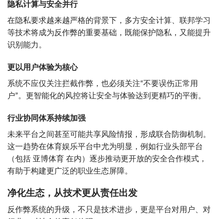
隐私计算与安全并行
在隐私要求越来越严格的背景下，多方安全计算、联邦学习
等技术将成为反作弊的重要基础，既能保护隐私，又能提升
识别能力。
更以用户体验为核心
系统不应仅关注拦截作弊，也必须关注“不要误伤正常用
户”。更智能化的风控将让安全与体验达到更精巧的平衡。
行业协同体系持续加强
未来平台之间甚至可能共享风险情报，形成联合防御机制。
这一趋势在体育娱乐平台中尤为明显，例如行业头部平台
（包括 亚博体育 在内）逐步推动更开放的安全合作模式，
有助于构建更广泛的职业生态屏障。
净化生态，从技术更从责任出发
反作弊系统的升级，不只是技术进步，更是平台对用户、对