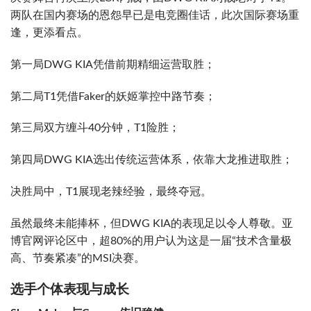
两队在国内赛场的恩怨早已是电竞圈佳话，此次国际赛场重
逢，更添看点。
第一局DWG KIA凭借前期精细运营取胜；
第二局T1凭借Faker的妖姬掌控中路节奏；
第三局双方缠斗40分钟，T1险胜；
第四局DWG KIA选出传统运营体系，依靠大龙推进取胜；
决胜局中，T1展现老辣经验，最终夺冠。
虽然最终未能捧杯，但DWG KIA的表现足以令人尊敬。亚
博官网评论区中，超80%的用户认为这是一届“技术含量极
高、节奏紧凑”的MSI决赛。
选手个体表现与成长