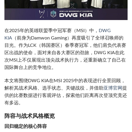
在2025年的英雄联盟季中冠军赛（MSI）中，
DWG
KIA
（前身为Damwon Gaming）再度吸引了全球召唤师的
目光。作为LCK（韩国赛区）春季赛冠军，他们肩负代表赛
区出战的使命，面对来自各大赛区的劲旅，DWG KIA在此
次MSI上不仅展现出顶尖战术执行力，还重新确立了自己在
国际舞台上的竞争地位。
本文将围绕DWG KIA在MSI 2025中的表现进行全景回顾，
解析其战术风格、选手状态、关键战役，并借助
亚博官网
提
供的比赛数据进行客观评估，探索他们距离再次登顶究竟还
有多远。
阵容与战术风格概览
回归稳定的核心阵容