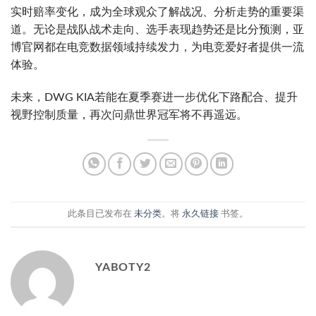
实时赔率变化，成为全球观众了解战况、分析走势的重要渠
道。无论是战队战术走向、选手表现趋势还是比分预测，亚
博官网都在电竞数据领域持续发力，为电竞爱好者提供一流
体验。
未来，DWG KIA若能在夏季赛进一步优化下路配合、提升
视野控制质量，再次问鼎世界冠军将不再遥远。
此条目已发布在
未分类
。将
永久链接
书签。
YABOTY2