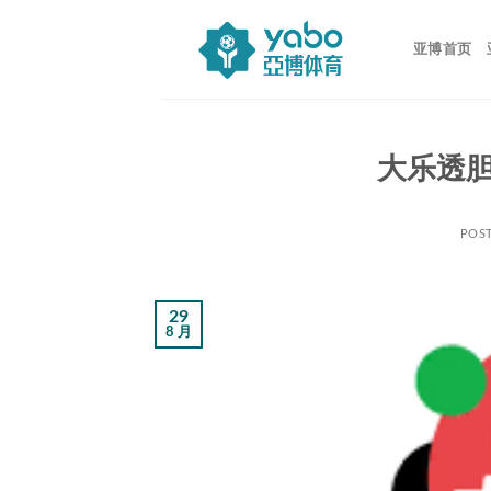
跳
到
亚博首页
内
容
大乐透
POS
29
8 月