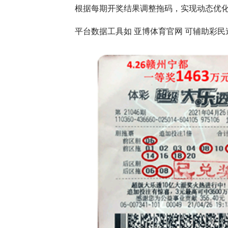
根据每期开奖结果调整拖码，实现动态优
平台数据工具如 亚博体育官网 可辅助彩