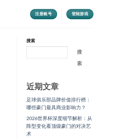
注册账号
登陆游戏
搜索
搜
索
近期文章
足球俱乐部品牌价值排行榜：
哪些豪门最具商业影响力？
2026世界杯深度细节解析：从
阵型变化看顶级豪门的对决艺
术