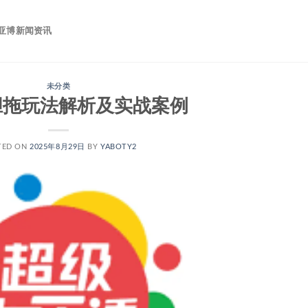
亚博新闻资讯
未分类
胆拖玩法解析及实战案例
TED ON
2025年8月29日
BY
YABOTY2