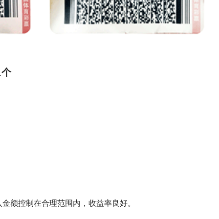
1个
入金额控制在合理范围内，收益率良好。