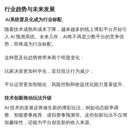
行业趋势与未来发展
AI系统普及化成为行业标配
随着技术成熟和成本下降，越来越多的线上博彩平台开始引
入 AI 预测系统。未来几年，AI将不再是少数平台的竞争优
势，而将成为行业标配。
这种普及化趋势将带来两个明显变化：
玩家决策更加科学化，盲目投注行为减少；
平台运营更加智能化，风险控制和收益优化能力显著提升。
技术创新推动玩法升级
AI 技术的发展还将催生新的博彩玩法，例如动态赔率调
整、智能赛事推荐、虚拟赛事预测等。这些创新玩法不仅增
加趣味性，还能为平台创造新的收入来源。