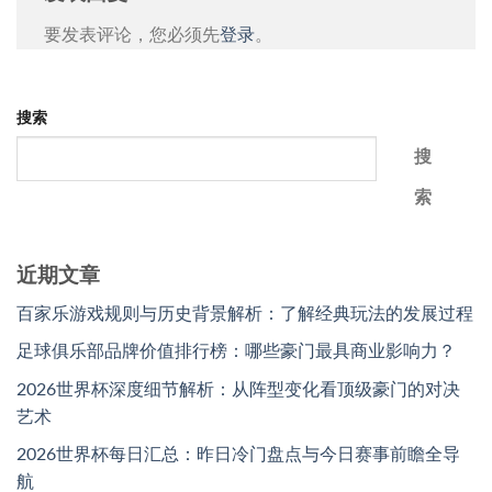
要发表评论，您必须先
登录
。
搜索
搜
索
近期文章
百家乐游戏规则与历史背景解析：了解经典玩法的发展过程
足球俱乐部品牌价值排行榜：哪些豪门最具商业影响力？
2026世界杯深度细节解析：从阵型变化看顶级豪门的对决
艺术
2026世界杯每日汇总：昨日冷门盘点与今日赛事前瞻全导
航