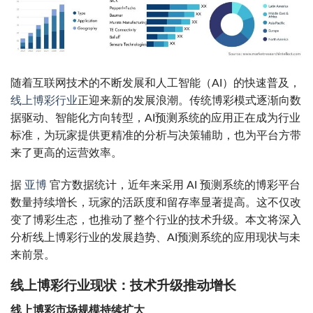
随着互联网技术的不断发展和人工智能（AI）的快速普及，
线上博彩行业
正迎来新的发展浪潮。传统博彩模式逐渐向数
据驱动、智能化方向转型，AI预测系统的应用正在成为行业
标准，为玩家提供更精准的分析与决策辅助，也为平台方带
来了更高的运营效率。
据
亚博
官方数据统计，近年来采用 AI 预测系统的博彩平台
数量持续增长，玩家的活跃度和留存率显著提高。这不仅改
变了博彩生态，也推动了整个行业的技术升级。本文将深入
分析线上博彩行业的发展趋势、AI预测系统的应用现状与未
来前景。
线上博彩行业现状：技术升级推动增长
线上博彩市场规模持续扩大