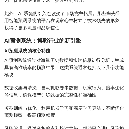
为、优化赔率设置，从而提升盈利能力。
此外，AI 系统的引入也改变了市场竞争格局。那些率先采
用智能预测系统的平台在玩家心中树立了技术领先的形象，
获得了更多流量和品牌信任。
AI预测系统：博彩行业的新引擎
AI预测系统的核心功能
AI预测系统通过对海量历史数据和实时信息进行分析，生成
具有高准确率的预测结果。这类系统通常包括以下几个功能
模块：
数据收集与清洗：自动抓取赛事数据、玩家行为、赔率变化
等信息，确保模型训练数据的完整性和准确性。
模型训练与优化：利用机器学习和深度学习算法，不断优化
预测模型，提高预测精度。
风险管理：通过分析赔率和投注趋势，帮助平台进行风险控