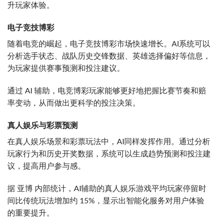
升玩家体验。
电子竞技博彩
随着电竞的崛起，电子竞技博彩市场快速增长。AI系统可以
分析选手状态、战队历史交锋数据、英雄选择偏好等信息，
为玩家提供赛事预测和投注建议。
通过 AI 辅助，电竞博彩玩家能够更好地把握比赛节奏和赔
率变动，从而做出更科学的投注决策。
真人娱乐与彩票预测
在真人娱乐场景和彩票玩法中，AI同样发挥作用。通过分析
玩家行为和历史开奖数据，系统可以生成趋势预测和投注建
议，提高用户参与感。
据 亚博 内部统计，AI辅助的真人娱乐游戏平均玩家停留时
间比传统玩法增加约 15%，显示出智能化服务对用户体验
的重要提升。