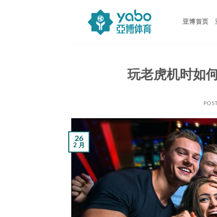
跳
到
亚博首页
内
容
玩老虎机时如
POS
26
2 月