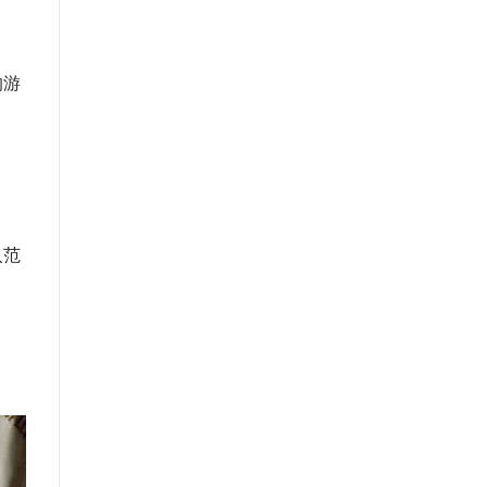
的游
入范