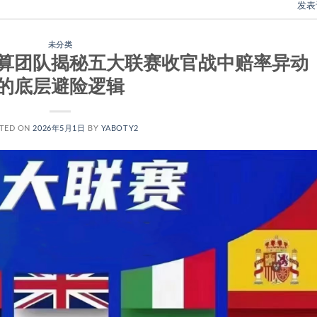
发表
未分类
算团队揭秘五大联赛收官战中赔率异动
的底层避险逻辑
TED ON
2026年5月1日
BY
YABOTY2