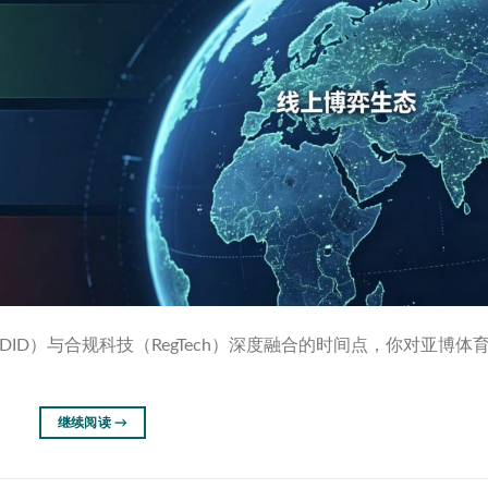
DID）与合规科技（RegTech）深度融合的时间点，你对亚博体
继续阅读
→