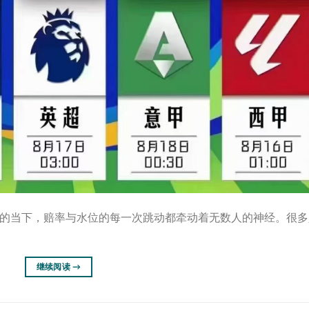
冲刺的当下，赔率与水位的每一次跳动都牵动着无数人的神经。很
继续阅读
→