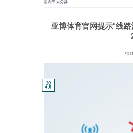
发表于
未分类
亚博体育官网提示“线路
POS
30
4 月