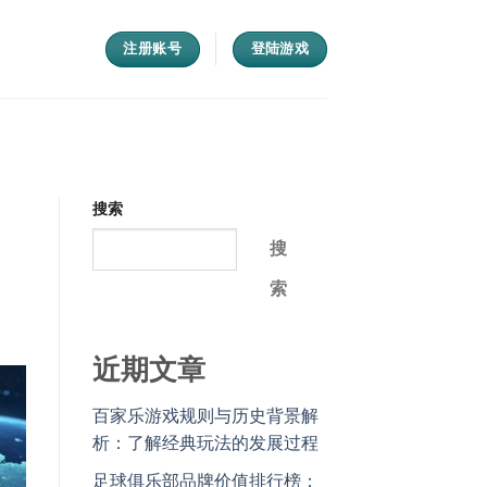
注册账号
登陆游戏
搜索
搜
索
近期文章
百家乐游戏规则与历史背景解
析：了解经典玩法的发展过程
足球俱乐部品牌价值排行榜：