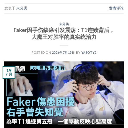
发表于
未分类
发表评论
未分类
Faker因手伤缺席引发震荡：T1连败背后，
大魔王对胜率的真实统治力
POSTED ON
2026年7月19日
BY
YABOTY2
19
7 月