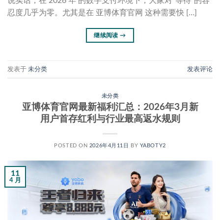
说实话，在 2026 年 的数字支付环境下，大家对“等待”的容
忍度几乎为零。尤其是在 亚博体育官网 这种需要快 […]
继续阅读
→
发表于
未分类
发表评论
未分类
亚博体育官网最新福利汇总：2026年3月新
用户首存红利与行业最高返水规则
POSTED ON
2026年4月11日
BY
YABOTY2
11
4 月