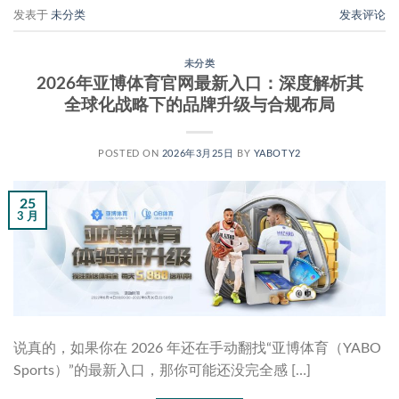
发表于
未分类
发表评论
未分类
2026年亚博体育官网最新入口：深度解析其
全球化战略下的品牌升级与合规布局
POSTED ON
2026年3月25日
BY
YABOTY2
25
3 月
说真的，如果你在 2026 年还在手动翻找“亚博体育（YABO
Sports）”的最新入口，那你可能还没完全感 […]