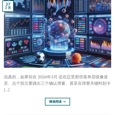
27
3 月
说真的，如果你在 2026年3月 还在忍受那些菜单层级像迷
宫、点个投注要跳出三个确认弹窗、甚至在球赛关键时刻卡
[…]
继续阅读
→