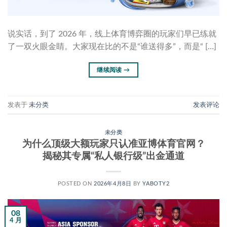
说实话，到了 2026 年，线上体育博弈圈的玩家们早已练就
了一双火眼金睛。大家现在比的不是“谁送得多”，而是“ […]
继续阅读
→
发表于
未分类
发表评论
未分类
为什么顶级大额玩家只认准亚博体育官网？
揭秘其专属“私人银行级”出金通道
POSTED ON
2026年4月8日
BY
YABOTY2
08
4 月